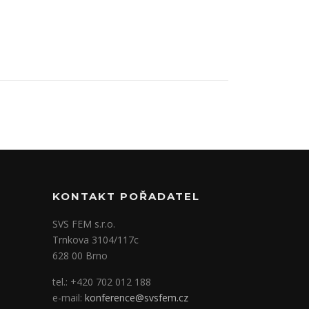
KONTAKT POŘADATEL
SVS FEM s.r.o.
Trnkova 3104/117c
628 00 Brno
tel.: +420 702 012 188
e-mail:
konference@svsfem.cz