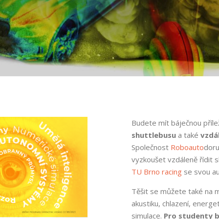
Budete mít báječnou příle
shuttlebusu
a také
vzdál
Společnost
Roboauto
doru
vyzkoušet vzdáleně řídit 
TU Brno racing
se svou au
Těšit se můžete také na mu
akustiku, chlazení, energ
simulace.
Pro studenty 