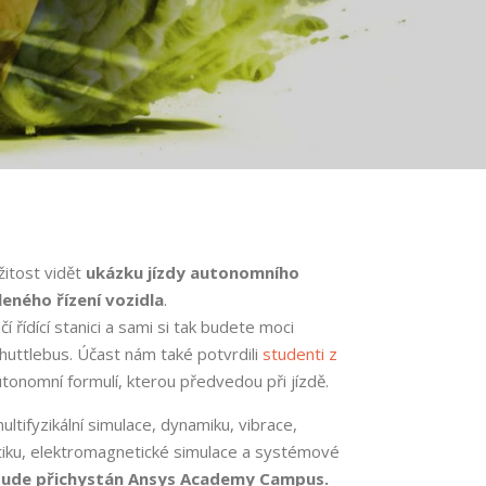
žitost vidět
ukázku jízdy autonomního
eného řízení vozidla
.
čí řídící stanici a sami si tak budete moci
shuttlebus. Účast nám také potvrdili
studenti z
tonomní formulí, kterou předvedou při jízdě.
ltifyzikální simulace, dynamiku, vibrace,
etiku, elektromagnetické simulace a systémové
bude přichystán Ansys Academy Campus.