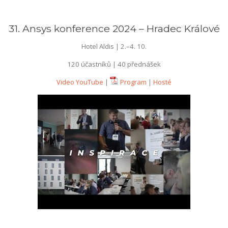
31. Ansys konference 2024 – Hradec Králové
Hotel Aldis | 2.–4. 10.
120 účastníků | 40 přednášek
Video YouTube
|
Program
|
Hosté